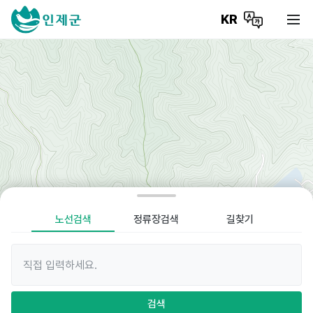
KR
노선검색
정류장검색
길찾기
검색